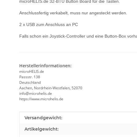
microHELIS.de 32-BTU Button Board für die Tasten.
Anschlussfertig verkabelt, muss nur angesteckt werden.
2 x USB zum Anschluss an PC
Falls schon ein Joystick-Controller und eine Button-Box vo
Herstellerinformationen:
microHELIS.de
Passstr. 138
Deutschland
Aachen, Nordrhein-Westfalen, 52070
info@microhelis.de
https://www.microhelis.de
Produkteigenschaft
Wert
Versandgewicht:
Artikelgewicht: