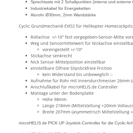
Sprechtaste mit 2 Schaltpunkten (interne und extern
Industriekabel für Energieketten
Alurohr Ø30mm, 2mm Wandstärke
Cyclic Grundmechanik EVO2 für Helikopter-Homecockpits
Rollachse +/-10° fest vorgegeben◦Sensor-Mitte vore
Weg und Sensormittelwert für Nickachse einstellba
voreingestellt +/-10°
Stickachse senkrecht
Nick Sensor-Mittelposition einstellbar
einstellbare Ölfreie Slipstickfreie Friction
kein Widerstand bis unbeweglich :-
Aufnahme für Rohr mit Innendurchmesser 26mm (
Anschlußkabel für microHELIS.de Controller
Montage unter der Bodenplatte
Höhe 98mm
Länge 218mm (Mittelstellung +20mm Vollauss
Breite 207mm (asymmetrisch Mittelstellung 
microHELIS.de PICK UP Joystick-Controller für die Cyclic Ac