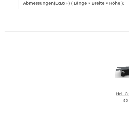
Abmessungen(LxBxH) ( Länge × Breite × Höhe ):
Heli C
a