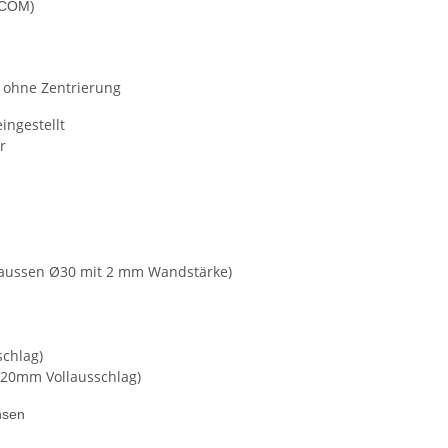
e COM)
 ohne Zentrierung
ingestellt
r
aussen Ø30 mit 2 mm Wandstärke)
chlag)
+20mm Vollausschlag)
hsen