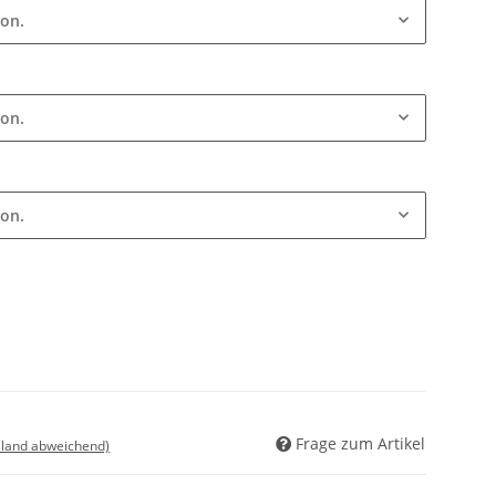
ion.
ion.
ion.
Frage zum Artikel
sland abweichend)