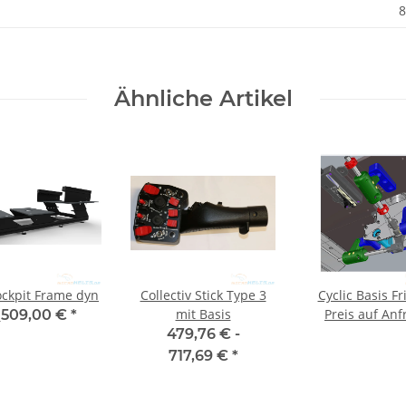
8
Ähnliche Artikel
ockpit Frame dyn
Collectiv Stick Type 3
Cyclic Basis Fr
mit Basis
Preis auf Anf
b
509,00 €
*
479,76 € -
717,69 €
*