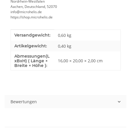
Nordrhein-Westfalen
Aachen, Deutschland, 52070
info@microhelis.de
https://shop.microhelis.de
Produkteigenschaft
Wert
Versandgewicht:
0,60 kg
Artikelgewicht:
0,40
kg
Abmessungen(L
16,00 × 20,00 × 2,00 cm
xBxH) ( Länge ×
Breite × Höhe ):
Bewertungen