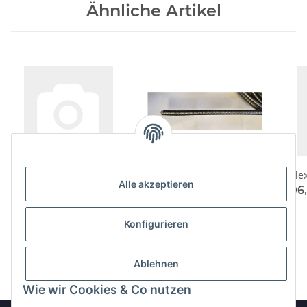
Ähnliche Artikel
Flexwellen Set Ø5-700
Metallschlauch für
Fle
Alle akzeptieren
Flexwelle Ø4mm
111,60 € -
129,72 €
*
106
38,95 €
*
38,95 € pro 1 m
Konfigurieren
Ablehnen
Wie wir Cookies & Co nutzen