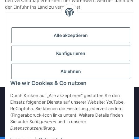
den Versandpapieren steht der Warenwert, welcher dann bei
der Einfuhr ins Land zu verzollen ist.
Die Bestellung kann nur per Vorkasse getätigt werden.
Auf Wunsch und nach Bereitschaft der Übernahme der
Gebühren sind aber auch PayPal Zahlungen möglich.
Alle akzeptieren
Diese PayPal Zahlungen können nicht direkt über den Shop
ausgeführt werden, da die Bestellung im Normalfall einer
manuellen Bearbeitung bedarf. Der Wunsch einer PayPal
Konfigurieren
Bezahlung kann dafür beim Bestellvorgang in den
Anmerkungen hinterlegt werden.
Ablehnen
Wie wir Cookies & Co nutzen
Durch Klicken auf „Alle akzeptieren“ gestatten Sie den
Einsatz folgender Dienste auf unserer Website: YouTube,
ReCaptcha. Sie können die Einstellung jederzeit ändern
Vertrag widerrufen
(Fingerabdruck-Icon links unten). Weitere Details finden
Sie unter
Konfigurieren
und in unserer
Datenschutzerklärung
.
* Alle Preise inkl. gesetzlicher USt., zzgl.
Versand