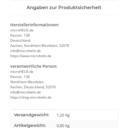
Angaben zur Produktsicherheit
Herstellerinformationen:
microHELIS.de
Passstr. 138
Deutschland
Aachen, Nordrhein-Westfalen, 52070
info@microhelis.de
https://www.microhelis.de
verantwortliche Person:
microHELIS.de
Passstr. 138
Nordrhein-Westfalen
Aachen, Deutschland, 52070
info@microhelis.de
https://shop.microhelis.de
Produkteigenschaft
Wert
Versandgewicht:
1,20 kg
Artikelgewicht:
0,80
kg