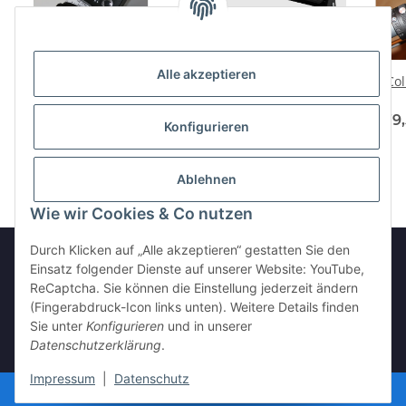
Alle akzeptieren
Collective Type 1 mit
Collective Type 9 incl.
Col
Basis
Basis
725,00 € -
787,80 €
*
310,00 € -
325,00 €
*
579,
Konfigurieren
Ablehnen
Wie wir Cookies & Co nutzen
Durch Klicken auf „Alle akzeptieren“ gestatten Sie den
Einsatz folgender Dienste auf unserer Website: YouTube,
ReCaptcha. Sie können die Einstellung jederzeit ändern
Vertrag widerrufen
(Fingerabdruck-Icon links unten). Weitere Details finden
Sie unter
Konfigurieren
und in unserer
Datenschutzerklärung
.
* Alle Preise inkl. gesetzlicher USt., zzgl.
Versand
Impressum
|
Datenschutz
© microHELIS.de 2025
Besucherzähler: 1786182