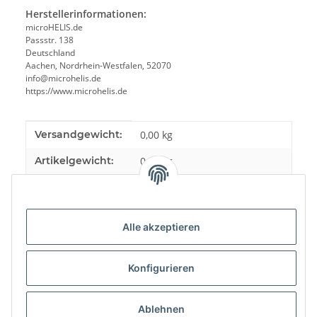
Herstellerinformationen:
microHELIS.de
Passstr. 138
Deutschland
Aachen, Nordrhein-Westfalen, 52070
info@microhelis.de
https://www.microhelis.de
Produkteigenschaft
Wert
Versandgewicht:
0,00 kg
Artikelgewicht:
0,00
kg
Alle akzeptieren
Bewertungen
Konfigurieren
Ablehnen