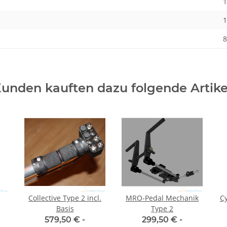
1
1
8
unden kauften dazu folgende Artike
Collective Type 2 incl.
MRO-Pedal Mechanik
Cy
Basis
Type 2
579,50 € -
299,50 € -