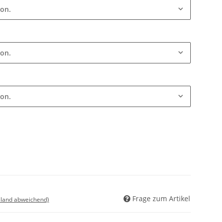
ion.
ion.
ion.
Frage zum Artikel
sland abweichend)