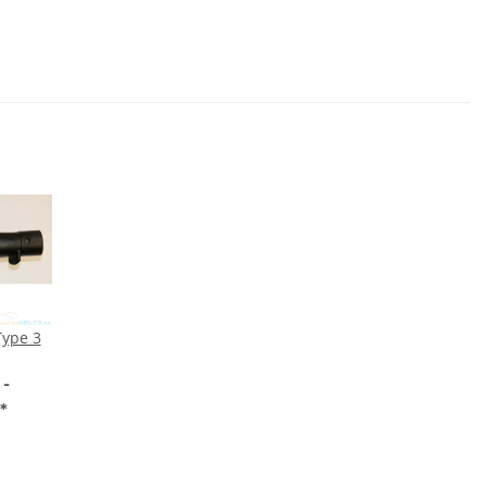
Type 3
 -
*