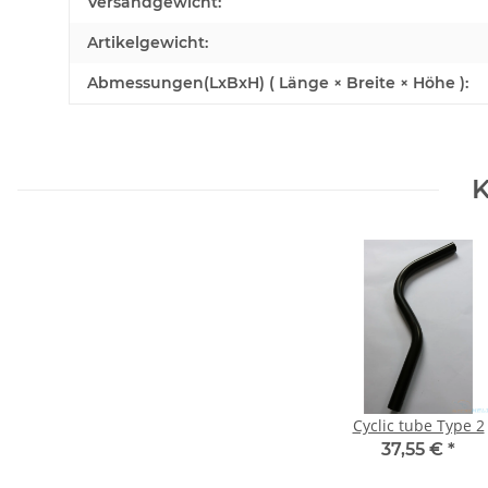
Produkteigenschaft
Wert
Versandgewicht:
Artikelgewicht:
Abmessungen(LxBxH) ( Länge × Breite × Höhe ):
K
Cyclic tube Type 2
37,55 €
*