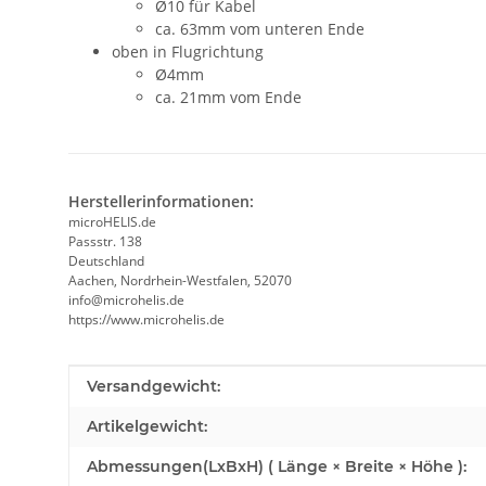
Ø10 für Kabel
ca. 63mm vom unteren Ende
oben in Flugrichtung
Ø4mm
ca. 21mm vom Ende
Herstellerinformationen:
microHELIS.de
Passstr. 138
Deutschland
Aachen, Nordrhein-Westfalen, 52070
info@microhelis.de
https://www.microhelis.de
Produkteigenschaft
Wert
Versandgewicht:
Artikelgewicht:
Abmessungen(LxBxH) ( Länge × Breite × Höhe ):