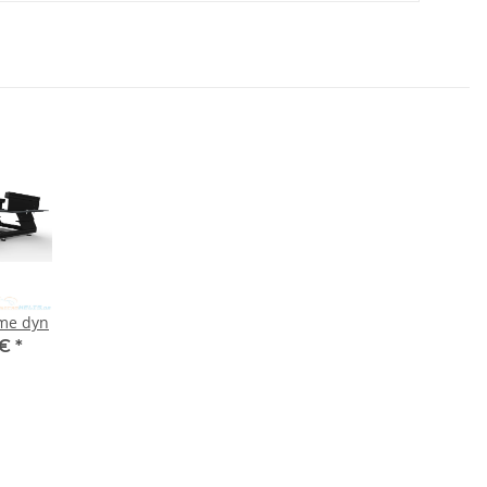
ame dyn
 €
*