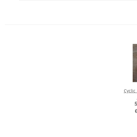
Cyclic
5