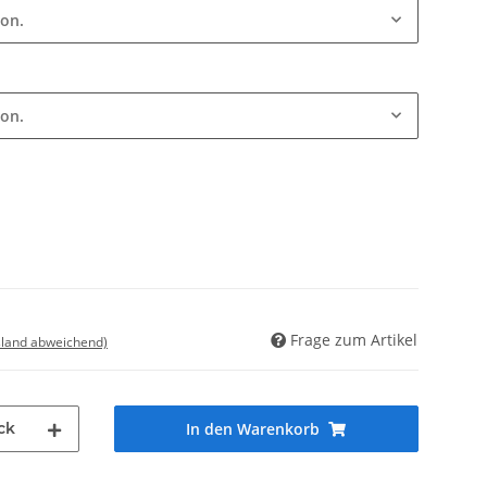
ion.
ion.
Frage zum Artikel
sland abweichend)
ck
In den Warenkorb