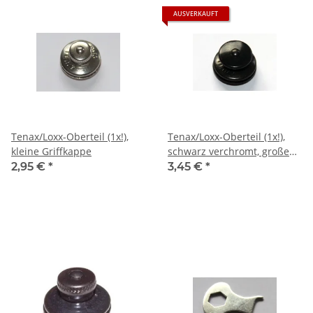
AUSVERKAUFT
Tenax/Loxx-Oberteil (1x!),
Tenax/Loxx-Oberteil (1x!),
kleine Griffkappe
schwarz verchromt, große
Griffkappe
2,95 €
*
3,45 €
*