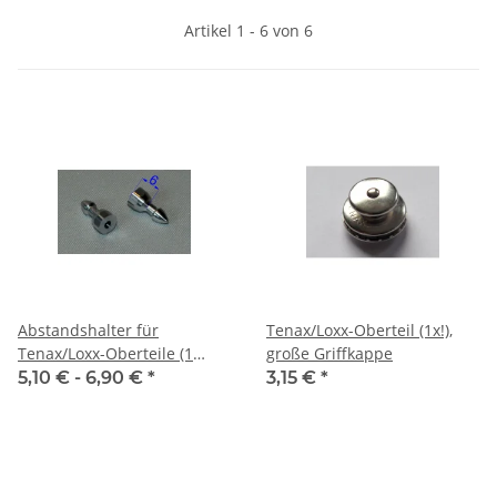
Artikel 1 - 6 von 6
Abstandshalter für
Tenax/Loxx-Oberteil (1x!),
Tenax/Loxx-Oberteile (1
große Griffkappe
Paar)
5,10 € -
6,90 €
*
3,15 €
*