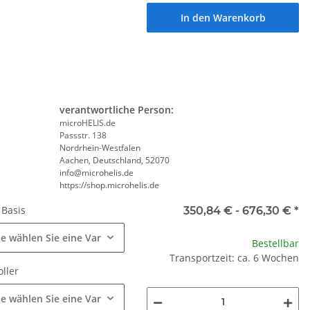
In den Warenkorb
verantwortliche Person:
microHELIS.de
Passstr. 138
Nordrhein-Westfalen
Aachen, Deutschland, 52070
info@microhelis.de
https://shop.microhelis.de
c Basis
350,84 € -
676,30 €
*
te wählen Sie eine Variation.
Bestellbar
Transportzeit: ca. 6 Wochen
oller
te wählen Sie eine Variation.