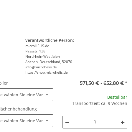
verantwortliche Person:
microHELIS.de
Passstr. 138
Nordrhein-Westfalen
Aachen, Deutschland, 52070
info@microhelis.de
https://shop.microhelis.de
oller
571,50 € -
652,80 €
*
te wählen Sie eine Variation.
Bestellbar
Transportzeit: ca. 9 Wochen
flächenbehandlung
te wählen Sie eine Variation.