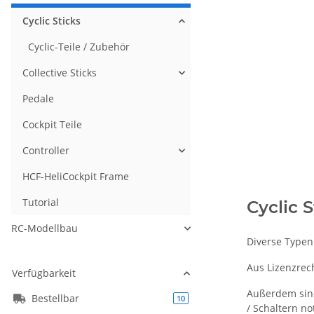
Cyclic Sticks
Cyclic-Teile / Zubehör
Collective Sticks
Pedale
Cockpit Teile
Controller
HCF-HeliCockpit Frame
Tutorial
Cyclic S
RC-Modellbau
Diverse Typen
Aus Lizenzrec
Verfügbarkeit
Außerdem sind
Bestellbar
Artikel gefunden
10
/ Schaltern n