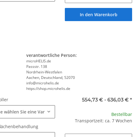
In den Warenkorb
verantwortliche Person:
microHELIS.de
Passstr. 138
Nordrhein-Westfalen
Aachen, Deutschland, 52070
info@microhelis.de
https://shop.microhelis.de
oller
554,73 € -
636,03 €
*
te wählen Sie eine Variation.
Bestellbar
Transportzeit: ca. 7 Wochen
flächenbehandlung