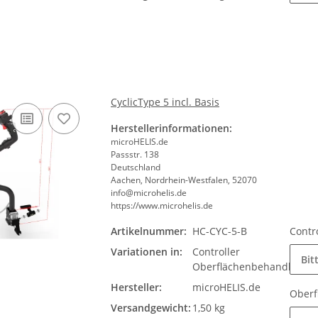
CyclicType 5 incl. Basis
Herstellerinformationen:
microHELIS.de
Passstr. 138
Deutschland
Aachen, Nordrhein-Westfalen, 52070
info@microhelis.de
https://www.microhelis.de
Artikelnummer:
HC-CYC-5-B
Contr
Variationen in:
Controller
Bit
Oberflächenbehandlung
Hersteller:
microHELIS.de
Ober
Versandgewicht:
1,50 kg