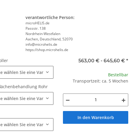
verantwortliche Person:
microHELIS.de
Passstr. 138
Nordrhein-Westfalen
Aachen, Deutschland, 52070
info@microhelis.de
https://shop.microhelis.de
oller
563,00 € -
645,60 €
*
te wählen Sie eine Variation.
Bestellbar
Rohr
Transportzeit: ca. 5 Wochen
lächenbehandlung Rohr
te wählen Sie eine Variation.
r
In den Warenkorb
te wählen Sie eine Variation.