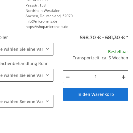
Passstr. 138
Nordrhein-Westfalen
Aachen, Deutschland, 52070
info@microhelis.de
https://shop.microhelis.de
oller
598,70 € -
681,30 €
*
te wählen Sie eine Variation.
Bestellbar
Rohr
Transportzeit: ca. 5 Wochen
lächenbehandlung Rohr
te wählen Sie eine Variation.
r
In den Warenkorb
te wählen Sie eine Variation.