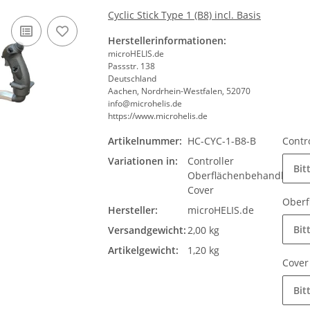
Cyclic Stick Type 1 (B8) incl. Basis
Herstellerinformationen:
microHELIS.de
Passstr. 138
Deutschland
Aachen, Nordrhein-Westfalen, 52070
info@microhelis.de
https://www.microhelis.de
Artikelnummer:
HC-CYC-1-B8-B
Contr
Variationen in:
Controller
Bit
Oberflächenbehandlung 
Cover
Oberf
Hersteller:
microHELIS.de
Bit
Versandgewicht:
2,00 kg
Artikelgewicht:
1,20 kg
Cove
Bit