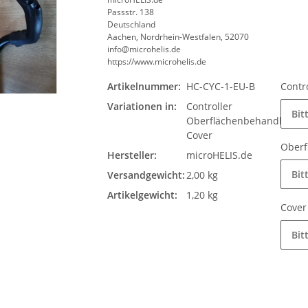
Passstr. 138
Deutschland
Aachen, Nordrhein-Westfalen, 52070
info@microhelis.de
https://www.microhelis.de
Artikelnummer:
HC-CYC-1-EU-B
Contr
Variationen in:
Controller
Bit
Oberflächenbehandlung 
Cover
Oberf
Hersteller:
microHELIS.de
Bit
Versandgewicht:
2,00 kg
Artikelgewicht:
1,20 kg
Cove
Bit