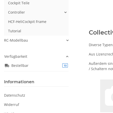
Cockpit Teile
Controller
HCF-HeliCockpit Frame
Tutorial
Collecti
RC-Modellbau
Diverse Typen
Aus Lizenzrec
Verfügbarkeit
Außerdem sind
Bestellbar
Artikel gefunden
10
/ Schaltern n
Informationen
Datenschutz
Widerruf