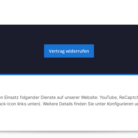
Vertrag widerrufen
icroHELIS.de 2025
Besucherzähler: 1787812
den Einsatz folgender Dienste auf unserer Website: YouTube, ReCaptc
ck-Icon links unten). Weitere Details finden Sie unter
Konfigurieren
un